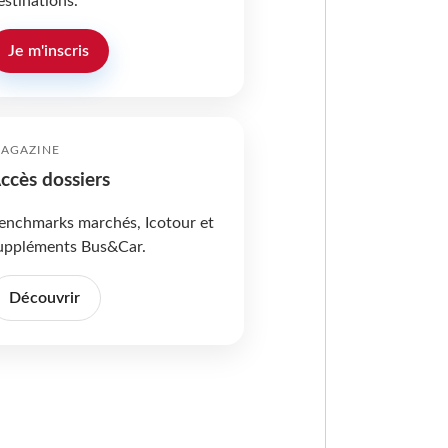
estinations.
Je m'inscris
AGAZINE
ccès dossiers
enchmarks marchés, Icotour et
uppléments Bus&Car.
Découvrir