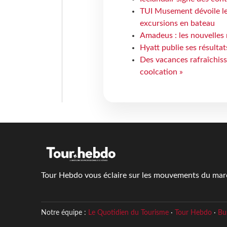
TUI Musement dévoile les
excursions en bateau
Amadeus : les nouvelles 
Hyatt publie ses résulta
Des vacances rafraîchiss
coolcation »
Tour Hebdo vous éclaire sur les mouvements du march
Notre équipe :
Le Quotidien du Tourisme
·
Tour Hebdo
·
Bu