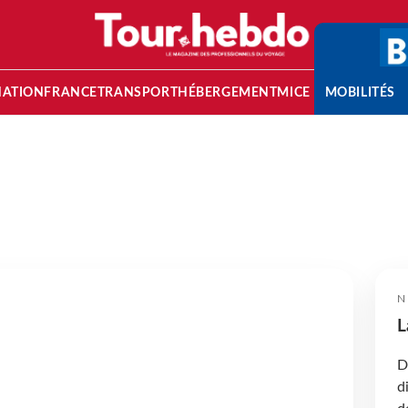
NATION
FRANCE
TRANSPORT
HÉBERGEMENT
MICE
MOBILITÉS
N
L
D
d