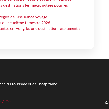
 destinations les mieux notées pour les
règles de l’assurance voyage
ts du deuxième trimestre 2026
antes en Hongrie, une destination résolument «
é du tourisme et de l'hospitalité.
s & Car
© 