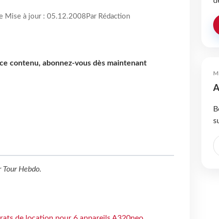
d
re Mise à jour : 05.12.2008
Par Rédaction
e ce contenu, abonnez-vous dès maintenant
M
A
B
s
r
Tour Hebdo
.
trats de location pour 6 appareils A320neo