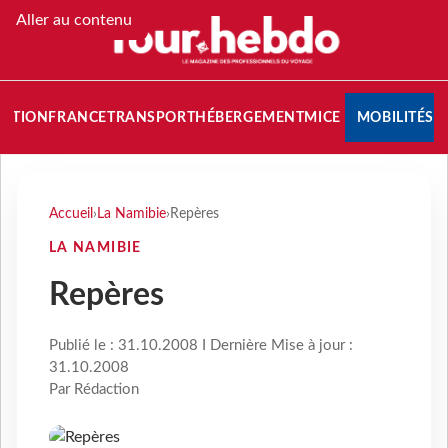
Aller au contenu
NATION
FRANCE
TRANSPORT
HÉBERGEMENT
MICE
MOBILITÉS
Accueil
›
La Namibie
›
Repères
LA NAMIBIE
Repères
Publié le : 31.10.2008 I Dernière Mise à jour :
31.10.2008
Par Rédaction