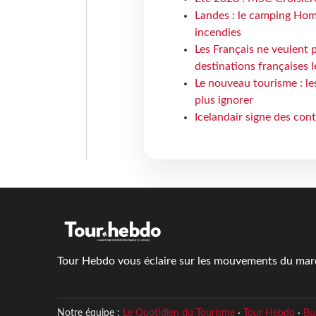
Landes : le camping Hom
incendies
Les Français ne veulent p
destinations françaises l
Le nouveau tourisme : le
plus ignorer
Icelandair signe des con
Tour Hebdo vous éclaire sur les mouvements du march
Notre équipe :
Le Quotidien du Tourisme
·
Tour Hebdo
·
Bu