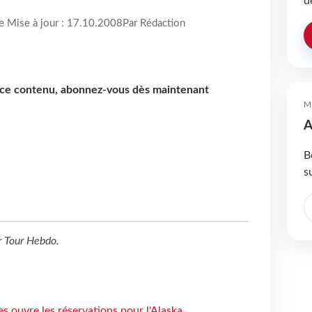
d
re Mise à jour : 17.10.2008
Par Rédaction
e ce contenu, abonnez-vous dès maintenant
M
A
B
s
r
Tour Hebdo
.
s ouvre les réservations pour l'Alaska