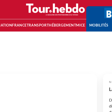
NATION
FRANCE
TRANSPORT
HÉBERGEMENT
MICE
MOBILITÉS
N
L
D
d