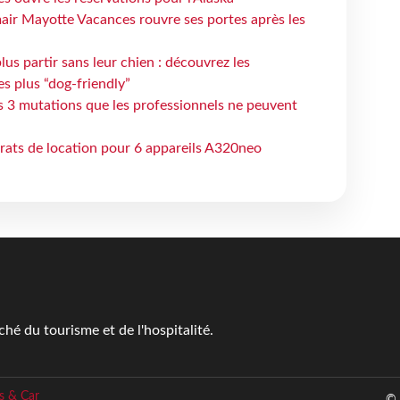
air Mayotte Vacances rouvre ses portes après les
lus partir sans leur chien : découvrez les
es plus “dog-friendly”
s 3 mutations que les professionnels ne peuvent
trats de location pour 6 appareils A320neo
é du tourisme et de l'hospitalité.
s & Car
© 