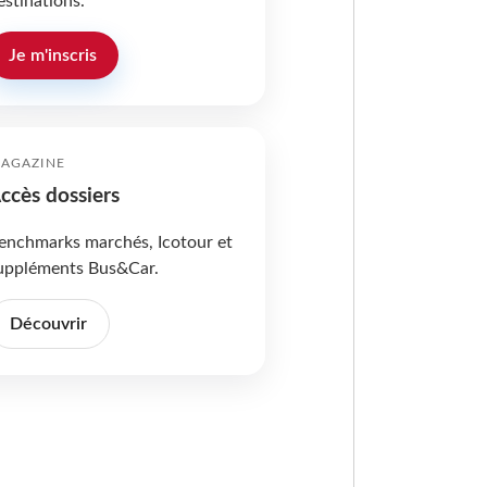
estinations.
Je m'inscris
AGAZINE
ccès dossiers
enchmarks marchés, Icotour et
uppléments Bus&Car.
Découvrir