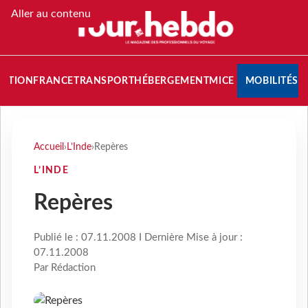
Aller au contenu
NATION
FRANCE
TRANSPORT
HÉBERGEMENT
MICE
MOBILITÉS
Accueil
›
L’Inde
›
Repères
L’INDE
Repères
Publié le : 07.11.2008 I Dernière Mise à jour :
07.11.2008
Par Rédaction