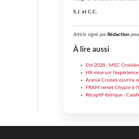
S.J. et C.C.
Article signé par
Rédaction
pou
À lire aussi
Eté 2028 : MSC Croisière
HX mise sur l’expérience
Aranui Cruises ouvrira s
FRAM remet Chypre à l'
Réceptif ibérique : Calaf