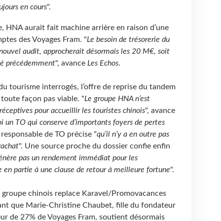
ujours en cours
".
, HNA aurait fait machine arrière en raison d’une
ptes des Voyages Fram. "
Le besoin de trésorerie du
n nouvel audit, approcherait désormais les 20 M€, soit
taté précédemment
", avance
Les Echos
.
du tourisme interrogés, l’offre de reprise du tandem
toute façon pas viable. "
Le groupe HNA n’est
réceptives pour accueillir les touristes chinois
", avance
i un TO qui conserve d’importants foyers de pertes
 responsable de TO précise "
qu’il n’y a en outre pas
rachat
". Une source proche du dossier confie enfin
 génère pas un rendement immédiat pour les
e en partie à une clause de retour à meilleure fortune
".
 du groupe chinois replace Karavel/Promovacances
tant que Marie-Christine Chaubet, fille du fondateur
eur de 27% de Voyages Fram, soutient désormais