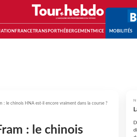
NATION
FRANCE
TRANSPORT
HÉBERGEMENT
MICE
MOBILITÉS
N
m : le chinois HNA est-il encore vraiment dans la course ?
L
D
ram : le chinois
d