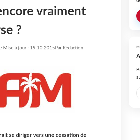
d
encore vraiment
se ?
M
re Mise à jour : 19.10.2015
Par Rédaction
A
B
s
ait se diriger vers une cessation de