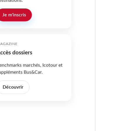
estinations.
Je m'inscris
AGAZINE
ccès dossiers
enchmarks marchés, Icotour et
uppléments Bus&Car.
Découvrir