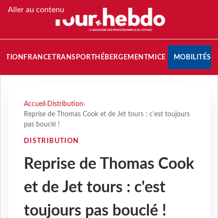
Aller au contenu
NATION
FRANCE
TRANSPORT
HÉBERGEMENT
MICE
MOBILITÉS
Accueil
›
Distribution
›
Reprise de Thomas Cook et de Jet tours : c'est toujours
pas bouclé !
DISTRIBUTION
Reprise de Thomas Cook
et de Jet tours : c'est
toujours pas bouclé !