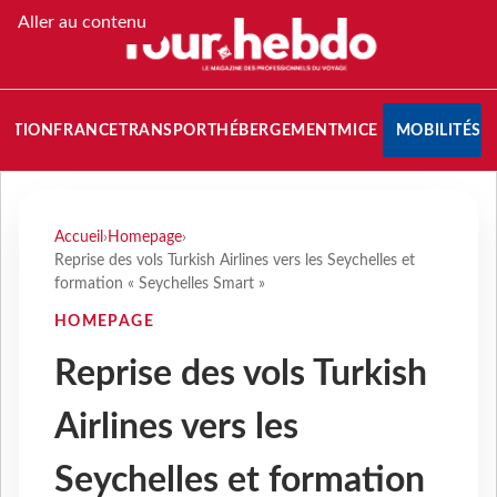
Aller au contenu
NATION
FRANCE
TRANSPORT
HÉBERGEMENT
MICE
MOBILITÉS
Accueil
›
Homepage
›
Reprise des vols Turkish Airlines vers les Seychelles et
formation « Seychelles Smart »
HOMEPAGE
Reprise des vols Turkish
Airlines vers les
Seychelles et formation