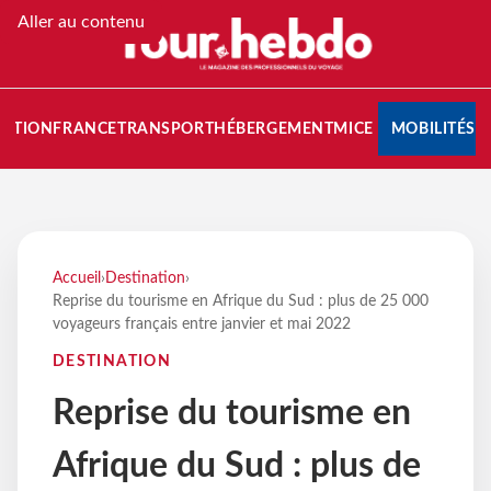
Aller au contenu
NATION
FRANCE
TRANSPORT
HÉBERGEMENT
MICE
MOBILITÉS
Accueil
›
Destination
›
Reprise du tourisme en Afrique du Sud : plus de 25 000
voyageurs français entre janvier et mai 2022
DESTINATION
Reprise du tourisme en
Afrique du Sud : plus de