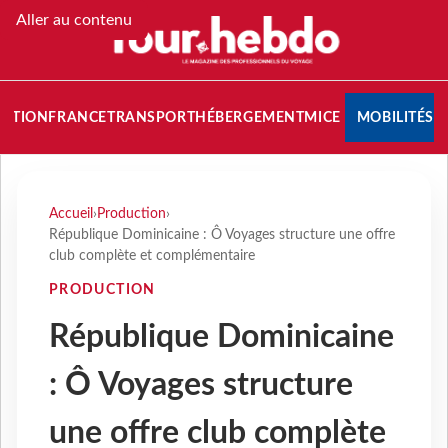
Aller au contenu
NATION
FRANCE
TRANSPORT
HÉBERGEMENT
MICE
MOBILITÉS
Accueil
›
Production
›
République Dominicaine : Ô Voyages structure une offre
club complète et complémentaire
PRODUCTION
République Dominicaine
: Ô Voyages structure
une offre club complète