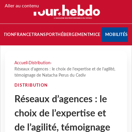
Aller au contenu
NATION
FRANCE
TRANSPORT
HÉBERGEMENT
MICE
MOBILITÉS
Accueil
›
Distribution
›
Réseaux d’agences : le choix de l’expertise et de l’agilité,
témoignage de Natacha Perus du Cediv
DISTRIBUTION
Réseaux d’agences : le
choix de l’expertise et
de l’agilité, témoignage