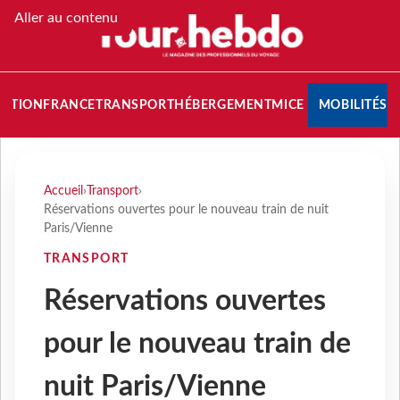
Aller au contenu
NATION
FRANCE
TRANSPORT
HÉBERGEMENT
MICE
MOBILITÉS
Accueil
›
Transport
›
Réservations ouvertes pour le nouveau train de nuit
Paris/Vienne
TRANSPORT
Réservations ouvertes
pour le nouveau train de
nuit Paris/Vienne