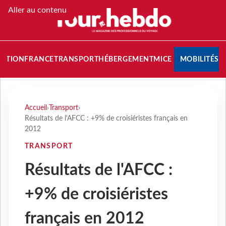
Aller au contenu
NATION
FRANCE
TRANSPORT
HÉBERGEMENT
MICE
MOBILITÉS
Accueil
›
Transport
›
Résultats de l'AFCC : +9% de croisiéristes français en
2012
TRANSPORT
Résultats de l'AFCC :
+9% de croisiéristes
français en 2012