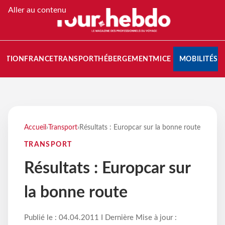
Aller au contenu
NATION
FRANCE
TRANSPORT
HÉBERGEMENT
MICE
MOBILITÉS
Accueil
›
Transport
›
Résultats : Europcar sur la bonne route
TRANSPORT
Résultats : Europcar sur
la bonne route
Publié le : 04.04.2011 I Dernière Mise à jour :