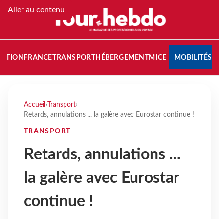
Aller au contenu
NATION
FRANCE
TRANSPORT
HÉBERGEMENT
MICE
MOBILITÉS
Accueil
›
Transport
›
Retards, annulations ... la galère avec Eurostar continue !
TRANSPORT
Retards, annulations ...
la galère avec Eurostar
continue !