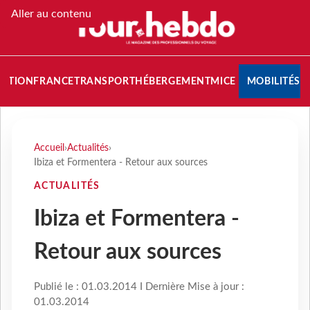
Aller au contenu
NATION
FRANCE
TRANSPORT
HÉBERGEMENT
MICE
MOBILITÉS
Accueil
›
Actualités
›
Ibiza et Formentera - Retour aux sources
ACTUALITÉS
Ibiza et Formentera -
Retour aux sources
Publié le : 01.03.2014 I Dernière Mise à jour :
01.03.2014