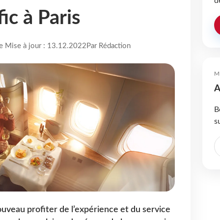
d
ic à Paris
re Mise à jour : 13.12.2022
Par Rédaction
M
A
B
s
uveau profiter de l’expérience et du service