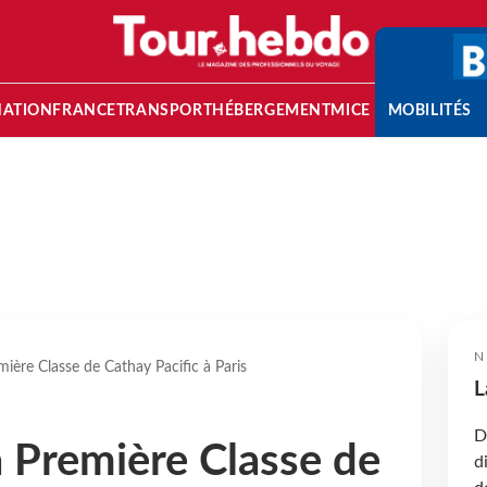
NATION
FRANCE
TRANSPORT
HÉBERGEMENT
MICE
MOBILITÉS
N
mière Classe de Cathay Pacific à Paris
L
D
a Première Classe de
d