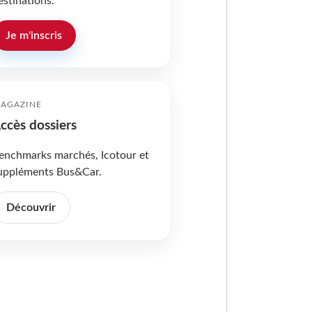
estinations.
Je m'inscris
AGAZINE
ccès dossiers
enchmarks marchés, Icotour et
uppléments Bus&Car.
Découvrir