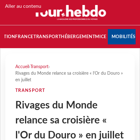
Aller au contenu
NATION
FRANCE
TRANSPORT
HÉBERGEMENT
MICE
MOBILITÉS
Accueil
›
Transport
›
Rivages du Monde relance sa croisière « l'Or du Douro »
en juillet
TRANSPORT
Rivages du Monde
relance sa croisière «
l'Or du Douro » en juillet