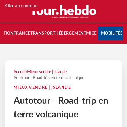
Aller au contenu
NATION
FRANCE
TRANSPORT
HÉBERGEMENT
MICE
MOBILITÉS
Accueil
›
Mieux vendre | Islande
›
Autotour - Road-trip en terre volcanique
MIEUX VENDRE | ISLANDE
Autotour - Road-trip en
terre volcanique