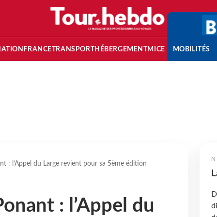
NATION
FRANCE
TRANSPORT
HÉBERGEMENT
MICE
MOBILITÉS
N
 : l’Appel du Large revient pour sa 5ème édition
L
D
nant : l’Appel du
d