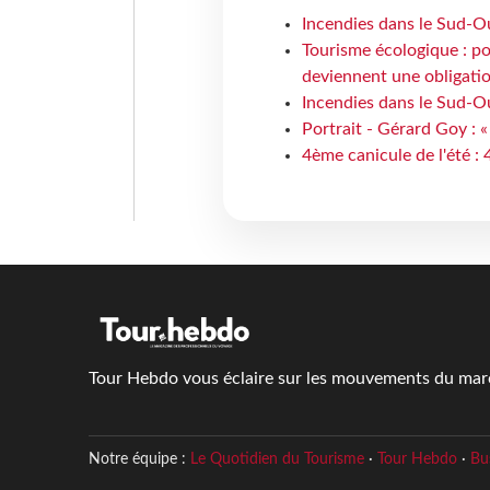
Incendies dans le Sud-Oue
Tourisme écologique : po
deviennent une obligatio
Incendies dans le Sud-Ou
Portrait - Gérard Goy : «
4ème canicule de l'été :
Tour Hebdo vous éclaire sur les mouvements du march
Notre équipe :
Le Quotidien du Tourisme
·
Tour Hebdo
·
Bu