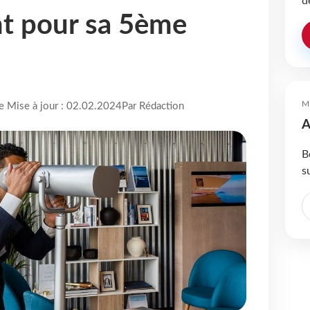
d
nt pour sa 5ème
M
re Mise à jour : 02.02.2024
Par Rédaction
A
B
s