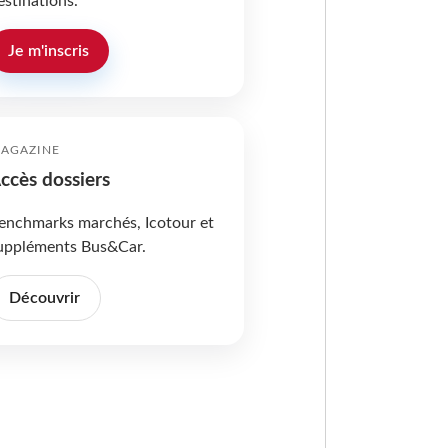
estinations.
Je m'inscris
AGAZINE
ccès dossiers
enchmarks marchés, Icotour et
uppléments Bus&Car.
Découvrir