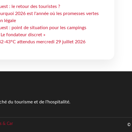
st : le retour des touristes ?
urquoi 2026 est l'année où les promesses vertes
n légale
est : point de situation pour les campings
 Le fondateur discret »
 42-43°C attendus mercredi 29 juillet 2026
é du tourisme et de l'hospitalité.
s & Car
© 