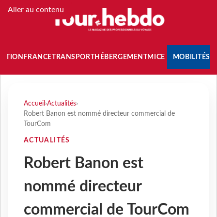
Aller au contenu
NATION
FRANCE
TRANSPORT
HÉBERGEMENT
MICE
MOBILITÉS
Accueil
›
Actualités
›
Robert Banon est nommé directeur commercial de
TourCom
ACTUALITÉS
Robert Banon est
nommé directeur
commercial de TourCom