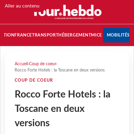
Aller au contenu
NATION
FRANCE
TRANSPORT
HÉBERGEMENT
MICE
MOBILITÉS
Accueil
›
Coup de coeur
›
Rocco Forte Hotels : la Toscane en deux versions
COUP DE COEUR
Rocco Forte Hotels : la
Toscane en deux
versions