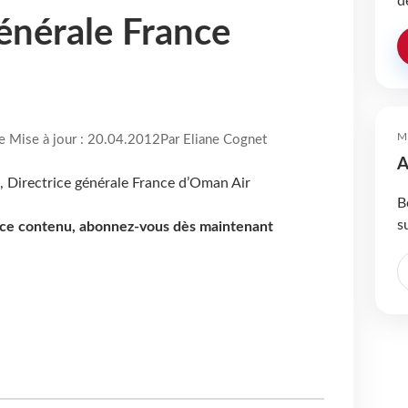
d
générale France
M
re Mise à jour : 20.04.2012
Par Eliane Cognet
A
B
s
e ce contenu, abonnez-vous dès maintenant