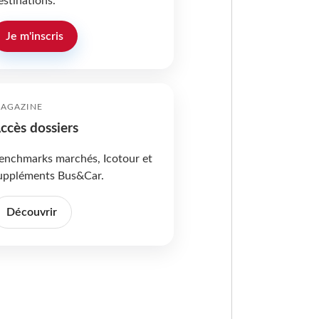
estinations.
Je m'inscris
AGAZINE
ccès dossiers
enchmarks marchés, Icotour et
uppléments Bus&Car.
Découvrir