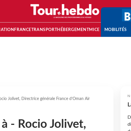
NATION
FRANCE
TRANSPORT
HÉBERGEMENT
MICE
MOBILITÉS
N
ocio Jolivet, Directrice générale France d’Oman Air
L
D
à - Rocio Jolivet,
d