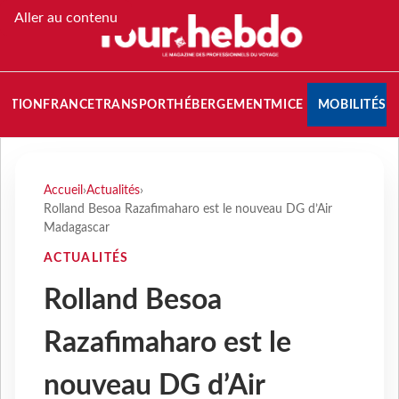
Aller au contenu
NATION
FRANCE
TRANSPORT
HÉBERGEMENT
MICE
MOBILITÉS
Accueil
›
Actualités
›
Rolland Besoa Razafimaharo est le nouveau DG d’Air
Madagascar
ACTUALITÉS
Rolland Besoa
Razafimaharo est le
nouveau DG d’Air