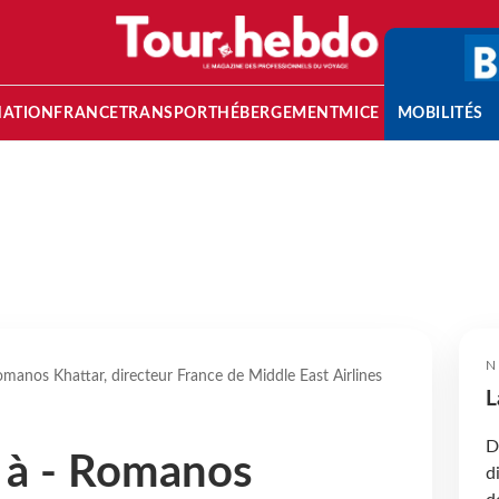
NATION
FRANCE
TRANSPORT
HÉBERGEMENT
MICE
MOBILITÉS
N
omanos Khattar, directeur France de Middle East Airlines
L
D
 à - Romanos
d