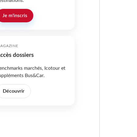
estinations.
Je m'inscris
AGAZINE
ccès dossiers
enchmarks marchés, Icotour et
uppléments Bus&Car.
Découvrir