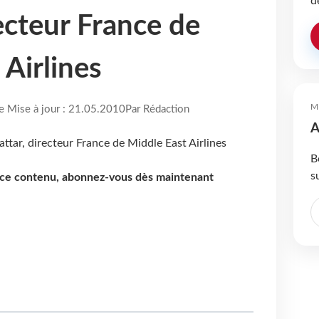
d
ecteur France de
 Airlines
M
re Mise à jour : 21.05.2010
Par Rédaction
A
B
s
e ce contenu, abonnez-vous dès maintenant