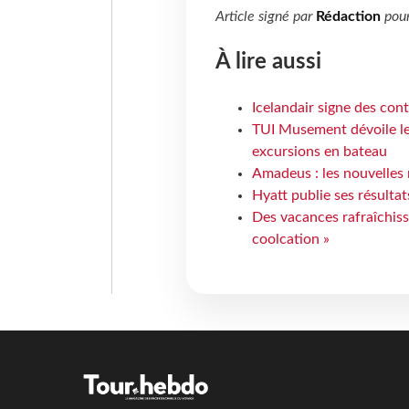
Article signé par
Rédaction
pou
À lire aussi
Icelandair signe des con
TUI Musement dévoile les
excursions en bateau
Amadeus : les nouvelles 
Hyatt publie ses résulta
Des vacances rafraîchiss
coolcation »