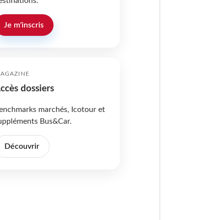
estinations.
Je m'inscris
AGAZINE
ccès dossiers
enchmarks marchés, Icotour et
uppléments Bus&Car.
Découvrir