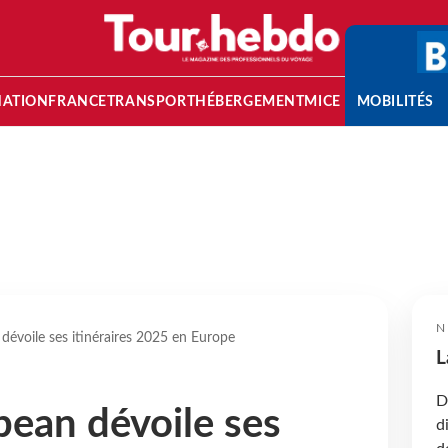
NATION
FRANCE
TRANSPORT
HÉBERGEMENT
MICE
MOBILITÉS
N
dévoile ses itinéraires 2025 en Europe
L
D
bean dévoile ses
d