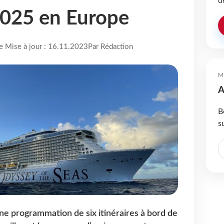
d
 2025 en Europe
re Mise à jour : 16.11.2023
Par Rédaction
M
A
B
s
e programmation de six itinéraires à bord de