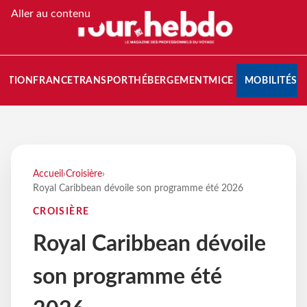
Aller au contenu
NATION
FRANCE
TRANSPORT
HÉBERGEMENT
MICE
MOBILITÉS
Accueil
›
Croisière
›
Royal Caribbean dévoile son programme été 2026
CROISIÈRE
Royal Caribbean dévoile
son programme été