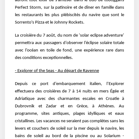
auront tout
loisir de s’amuser dans le duo de toboggans
Perfect Storm,
sur la patinoire et de dîner en famille dans
les restaurants
les plus plébiscités du navire que sont le
Sorrento's Pizza et
le Johnny Rockets.
La croisière du 7 août, du nom de ‘solar eclipse
adventure’
permettra aux passagers
d’observer l’éclipse solaire totale
avec l’océan
en toile de fond, une expérience rare dans
des
conditions exceptionnelles.
- Explorer of the Seas - Au départ de Ravenne
Depuis ce port d’embarquement italien, l’Explorer
effectuera des croisières de 7 à 14 nuits en
mers Égée et
Adriatique avec des charmantes escales en Croatie à
Dubrovnik et Zadar et en
Grèce, à Athènes. Au
programme, sites antiques, plages idylliques et eaux
cristallines. Les
vacances ne seraient pas complètes sans les
levers et couchers de soleil sur la mer depuis le
navire, les
bains de soleil au bord de la piscine ou au Solarium -