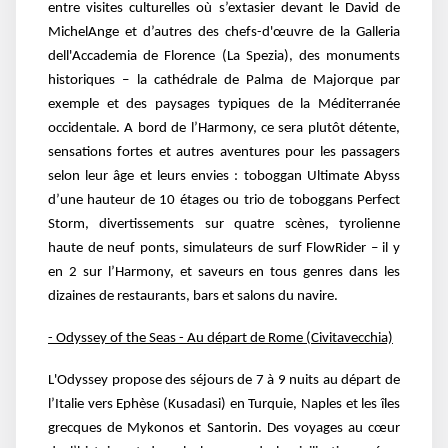
entre visites culturelles où s’extasier devant le David de
MichelAnge et d’autres des chefs-d'œuvre de la Galleria
dell'Accademia de Florence (La Spezia), des
monuments
historiques – la cathédrale de Palma de Majorque par
exemple et des paysages
typiques de la Méditerranée
occidentale. A bord de l’Harmony, ce sera plutôt détente,
sensations
fortes et autres aventures pour les passagers
selon leur âge et leurs envies : toboggan Ultimate
Abyss
d’une hauteur de 10 étages ou trio de toboggans Perfect
Storm, divertissements sur quatre
scènes, tyrolienne
haute de neuf ponts, simulateurs de surf FlowRider – il y
en 2 sur l’Harmony,
et saveurs en tous genres dans les
dizaines de restaurants, bars et salons du navire.
- Odyssey of the Seas - Au départ de Rome (Civitavecchia)
L'Odyssey propose des séjours de 7 à 9 nuits au départ de
l’Italie vers Ephèse (Kusadasi) en
Turquie, Naples et les îles
grecques de Mykonos et Santorin. Des voyages au cœur