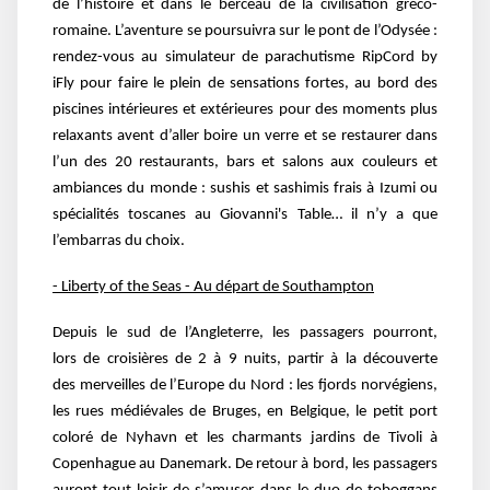
de l’histoire
et dans le berceau de la civilisation gréco-
romaine. L’aventure se poursuivra sur le pont de
l’Odysée :
rendez-vous au simulateur de parachutisme
RipCord by
iFly pour faire le plein de sensations fortes,
au bord des
piscines intérieures et extérieures pour des
moments plus
relaxants avent d’aller boire un verre et
se restaurer dans
l’un des 20 restaurants, bars et salons
aux couleurs et
ambiances du monde : sushis et
sashimis frais à Izumi ou
spécialités toscanes au
Giovanni's Table… il n’y a que
l’embarras du choix.
- Liberty of the Seas - Au départ de Southampton
Depuis le sud de l’Angleterre, les passagers pourront,
lors
de croisières de 2 à 9 nuits, partir à la découverte
des
merveilles de l’Europe du Nord : les fjords norvégiens,
les
rues médiévales de Bruges, en Belgique, le petit port
coloré
de Nyhavn et les charmants jardins de Tivoli à
Copenhague
au Danemark. De retour à bord, les passagers