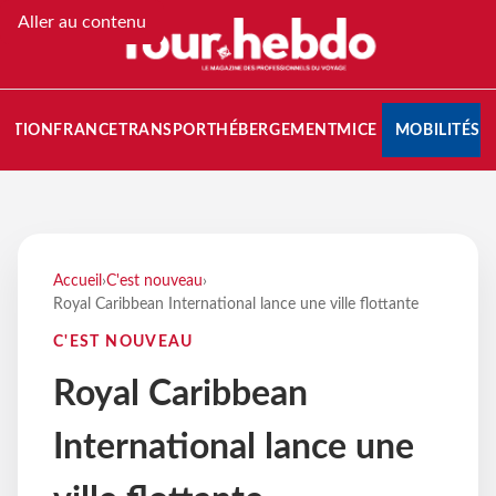
Aller au contenu
NATION
FRANCE
TRANSPORT
HÉBERGEMENT
MICE
MOBILITÉS
Accueil
›
C'est nouveau
›
Royal Caribbean International lance une ville flottante
C'EST NOUVEAU
Royal Caribbean
International lance une