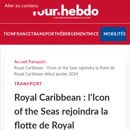
Aller au contenu
NATION
FRANCE
TRANSPORT
HÉBERGEMENT
MICE
MOBILITÉS
Accueil
›
Transport
›
Royal Caribbean : l'Icon of the Seas rejoindra la flotte de
Royal Caribbean début janvier 2024
TRANSPORT
Royal Caribbean : l'Icon
of the Seas rejoindra la
flotte de Royal