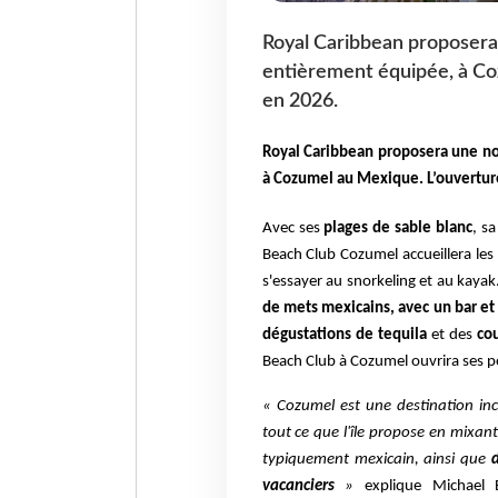
Royal Caribbean proposera 
entièrement équipée, à Co
en 2026.
Royal Caribbean proposera une n
à Cozumel au Mexique. L
’ouvertur
Avec ses
plages de sable blanc
, sa
Beach
Club Cozumel accueillera les
s'essayer au snorkeling et au kayak
de mets mexicains, avec un bar et
dégustations de tequila
et des
cou
Beach Club à Cozumel ouvrira ses 
« Cozumel est une destination inc
tout ce que l'île propose en mixa
typiquement mexicain, ainsi que
d
vacanciers
»
explique Michael B