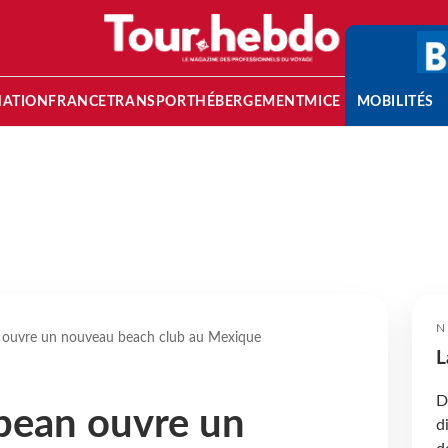
NATION
FRANCE
TRANSPORT
HÉBERGEMENT
MICE
MOBILITÉS
N
 ouvre un nouveau beach club au Mexique
L
D
bean ouvre un
d