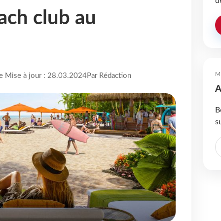
d
ach club au
M
re Mise à jour : 28.03.2024
Par Rédaction
A
B
s