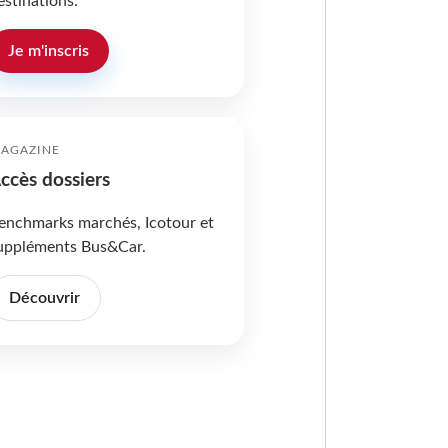
estinations.
Je m'inscris
AGAZINE
ccès dossiers
enchmarks marchés, Icotour et
uppléments Bus&Car.
Découvrir