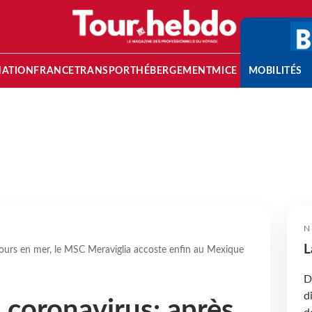
NATION
FRANCE
TRANSPORT
HÉBERGEMENT
MICE
MOBILITÉS
N
L
ours en mer, le MSC Meraviglia accoste enfin au Mexique
D
d
coronavirus: après