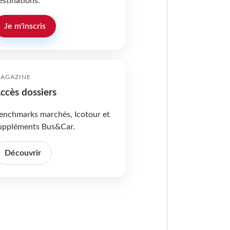
estinations.
Je m'inscris
AGAZINE
ccès dossiers
enchmarks marchés, Icotour et
uppléments Bus&Car.
Découvrir