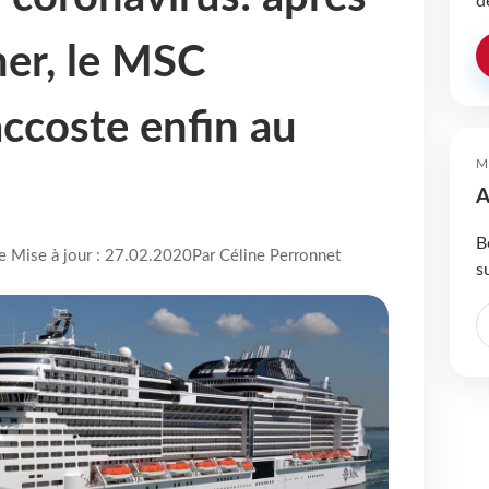
d
mer, le MSC
accoste enfin au
M
A
B
re Mise à jour : 27.02.2020
Par Céline Perronnet
s