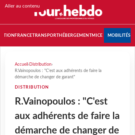
Aller au contenu
NATION
FRANCE
TRANSPORT
HÉBERGEMENT
MICE
MOBILITÉS
Accueil
›
Distribution
›
R.Vainopoulos : "C'est aux adhérents de faire la
démarche de changer de garant"
DISTRIBUTION
R.Vainopoulos : "C'est
aux adhérents de faire la
démarche de changer de