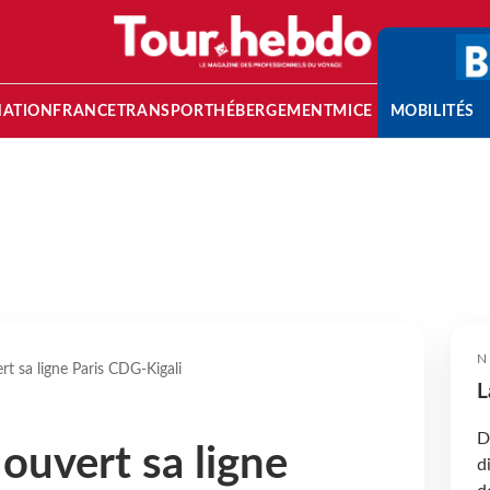
NATION
FRANCE
TRANSPORT
HÉBERGEMENT
MICE
MOBILITÉS
N
t sa ligne Paris CDG-Kigali
L
D
ouvert sa ligne
d