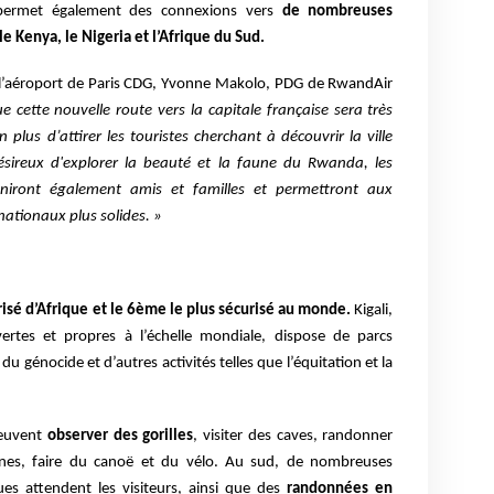
i permet également des connexions vers
de nombreuses
le Kenya, le Nigeria et l’Afrique du Sud.
 à l’aéroport de Paris CDG, Yvonne Makolo, PDG de RwandAir
 cette nouvelle route vers la capitale française sera très
 plus d’attirer les touristes cherchant à découvrir la ville
ésireux d'explorer la beauté et la faune du Rwanda, les
iront également amis et familles et permettront aux
nationaux plus solides. »
risé d’Afrique et le 6ème le plus sécurisé au monde.
Kigali,
 vertes et propres à l’échelle mondiale, dispose de parcs
u génocide et d’autres activités telles que l’équitation et la
peuvent
observer des gorilles
, visiter des caves, randonner
nes, faire du canoë et du vélo.
Au sud, de nombreuses
ques attendent les visiteurs, ainsi que des
randonnées en