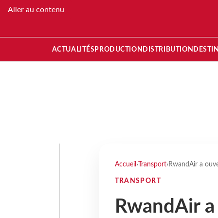
Aller au contenu
ACTUALITÉS
PRODUCTION
DISTRIBUTION
DESTI
Accueil
›
Transport
›
RwandAir a ouver
TRANSPORT
RwandAir a 