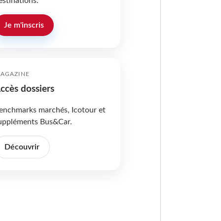
estinations.
Je m'inscris
AGAZINE
ccès dossiers
enchmarks marchés, Icotour et
uppléments Bus&Car.
Découvrir