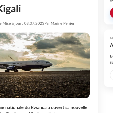
d
igali
re Mise à jour : 03.07.2023
Par Marine Perrier
M
A
B
s
nie nationale du Rwanda a ouvert sa nouvelle