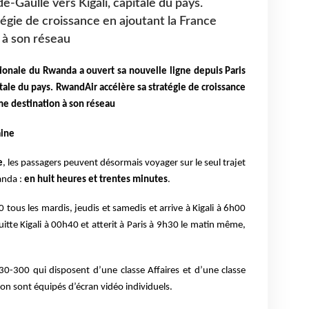
e-Gaulle vers Kigali, capitale du pays.
égie de croissance en ajoutant la France
à son réseau
ionale du Rwanda a ouvert sa nouvelle ligne depuis Paris
itale du pays. RwandAir accélère sa stratégie de croissance
e destination à son réseau
aine
e
, les passagers peuvent désormais voyager sur le seul trajet
anda :
en huit heures et trentes minutes
.
0 tous les mardis, jeudis et samedis et arrive à Kigali à 6h00
uitte Kigali à 00h40 et atterit à Paris à 9h30 le matin même,
30-300 qui disposent d’une classe Affaires et d’une classe
ion sont équipés d’écran vidéo individuels.