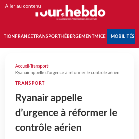
Aller au contenu
NATION
FRANCE
TRANSPORT
HÉBERGEMENT
MICE
MOBILITÉS
Accueil
›
Transport
›
Ryanair appelle d’urgence à réformer le contrôle aérien
TRANSPORT
Ryanair appelle
d’urgence à réformer le
contrôle aérien