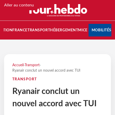
Aller au contenu
NATION
FRANCE
TRANSPORT
HÉBERGEMENT
MICE
MOBILITÉS
Accueil
›
Transport
›
Ryanair conclut un nouvel accord avec TUI
TRANSPORT
Ryanair conclut un
nouvel accord avec TUI