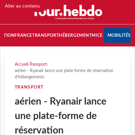
Aller au contenu
NATION
FRANCE
TRANSPORT
HÉBERGEMENT
MICE
MOBILITÉS
Accueil
›
Transport
›
aérien - Ryanair lance une plate-forme de réservation
d’hébergements
TRANSPORT
aérien - Ryanair lance
une plate-forme de
réservation