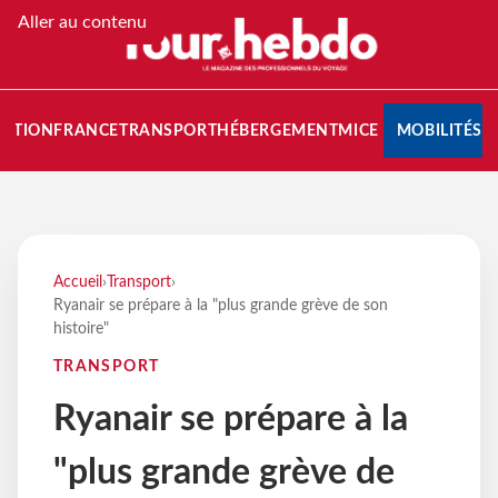
Aller au contenu
NATION
FRANCE
TRANSPORT
HÉBERGEMENT
MICE
MOBILITÉS
Accueil
›
Transport
›
Ryanair se prépare à la "plus grande grève de son
histoire"
TRANSPORT
Ryanair se prépare à la
"plus grande grève de