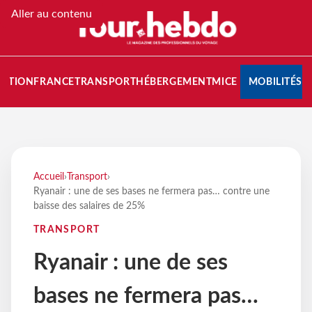
Aller au contenu
NATION
FRANCE
TRANSPORT
HÉBERGEMENT
MICE
MOBILITÉS
Accueil
›
Transport
›
Ryanair : une de ses bases ne fermera pas… contre une
baisse des salaires de 25%
TRANSPORT
Ryanair : une de ses
bases ne fermera pas…