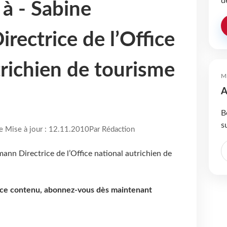
d
 à - Sabine
rectrice de l’Office
trichien de tourisme
M
A
B
s
re Mise à jour : 12.11.2010
Par Rédaction
e ce contenu, abonnez-vous dès maintenant