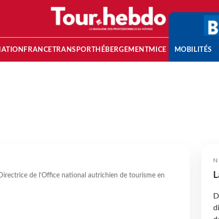
NATION
FRANCE
TRANSPORT
HÉBERGEMENT
MICE
MOBILITÉS
N
L
rectrice de l’Office national autrichien de tourisme en
D
d