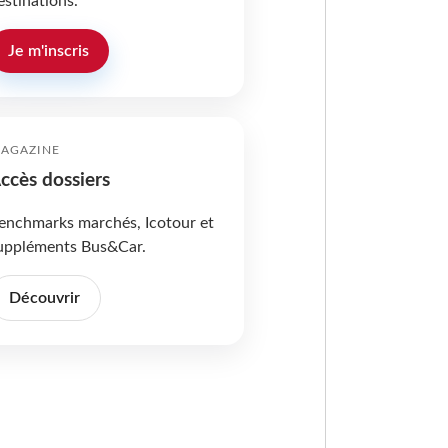
estinations.
Je m'inscris
AGAZINE
ccès dossiers
enchmarks marchés, Icotour et
uppléments Bus&Car.
Découvrir