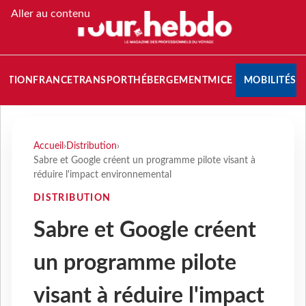
Aller au contenu
NATION
FRANCE
TRANSPORT
HÉBERGEMENT
MICE
MOBILITÉS
Accueil
›
Distribution
›
Sabre et Google créent un programme pilote visant à
réduire l'impact environnemental
DISTRIBUTION
Sabre et Google créent
un programme pilote
visant à réduire l'impact