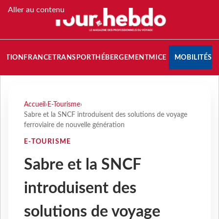
Aller au contenu
NATION
FRANCE
TRANSPORT
HÉBERGEMENT
MICE
MOBILITÉS
Accueil
›
E-Tourisme
›
Sabre et la SNCF introduisent des solutions de voyage
ferroviaire de nouvelle génération
E-TOURISME
Sabre et la SNCF
introduisent des
solutions de voyage