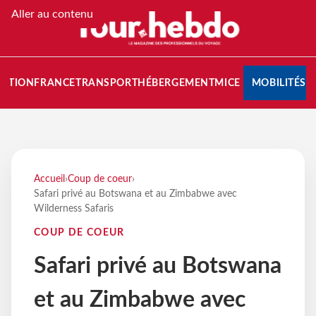
Aller au contenu
NATION
FRANCE
TRANSPORT
HÉBERGEMENT
MICE
MOBILITÉS
Accueil
›
Coup de coeur
›
Safari privé au Botswana et au Zimbabwe avec
Wilderness Safaris
COUP DE COEUR
Safari privé au Botswana
et au Zimbabwe avec