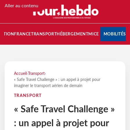
Aller au contenu
NATION
FRANCE
TRANSPORT
HÉBERGEMENT
MICE
MOBILITÉS
Accueil
›
Transport
›
« Safe Travel Challenge » : un appel à projet pour
imaginer le transport aérien de demain
TRANSPORT
« Safe Travel Challenge »
: un appel à projet pour