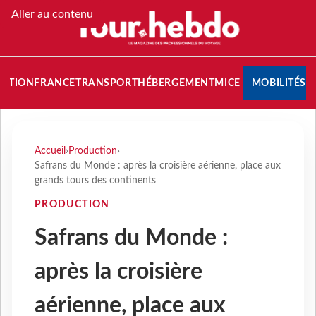
Aller au contenu
NATION
FRANCE
TRANSPORT
HÉBERGEMENT
MICE
MOBILITÉS
Accueil
›
Production
›
Safrans du Monde : après la croisière aérienne, place aux
grands tours des continents
PRODUCTION
Safrans du Monde :
après la croisière
aérienne, place aux