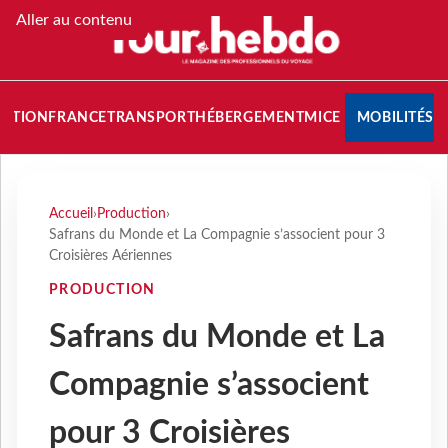
Aller au contenu
NATION
FRANCE
TRANSPORT
HÉBERGEMENT
MICE
MOBILITÉS
Accueil
›
Production
›
Safrans du Monde et La Compagnie s’associent pour 3
Croisières Aériennes
PRODUCTION
Safrans du Monde et La
Compagnie s’associent
pour 3 Croisières