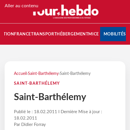
Aller au contenu
NATION
FRANCE
TRANSPORT
HÉBERGEMENT
MICE
MOBILITÉS
Accueil
›
Saint-Barthélemy
›
Saint-Barthélemy
SAINT-BARTHÉLEMY
Saint-Barthélemy
Publié le : 18.02.2011 I Dernière Mise à jour :
18.02.2011
Par Didier Forray