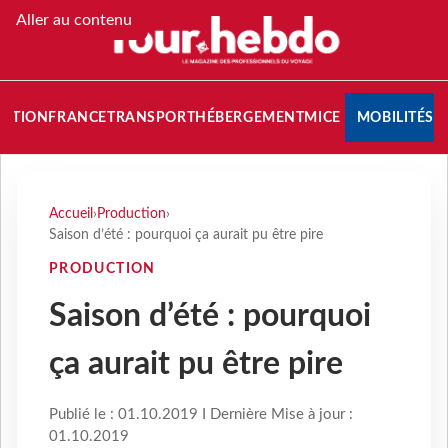
Aller au contenu
NATION
FRANCE
TRANSPORT
HÉBERGEMENT
MICE
MOBILITÉS
Accueil
›
Production
›
Saison d’été : pourquoi ça aurait pu être pire
PRODUCTION
Saison d’été : pourquoi
ça aurait pu être pire
Publié le : 01.10.2019 I Dernière Mise à jour :
01.10.2019