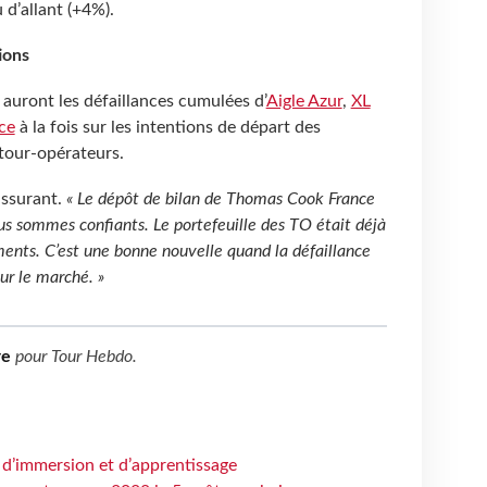
 d’allant (+4%).
ions
auront les défaillances cumulées d’
Aigle Azur
,
XL
ce
à la fois sur les intentions de départ des
 tour-opérateurs.
assurant.
« Le dépôt de bilan de Thomas Cook France
s sommes confiants. Le portefeuille des TO était déjà
ents. C’est une bonne nouvelle quand la défaillance
sur le marché. »
re
pour
Tour Hebdo
.
 d’immersion et d’apprentissage