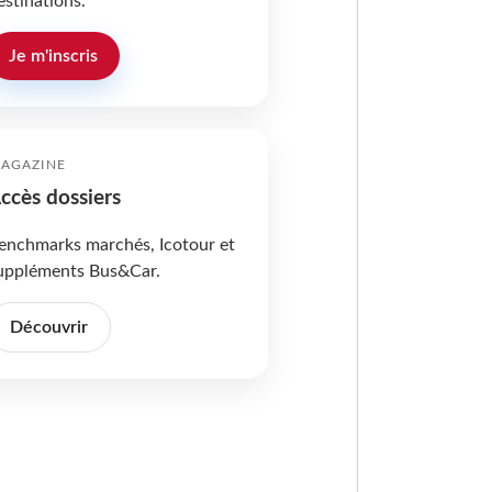
estinations.
Je m'inscris
AGAZINE
ccès dossiers
enchmarks marchés, Icotour et
uppléments Bus&Car.
Découvrir