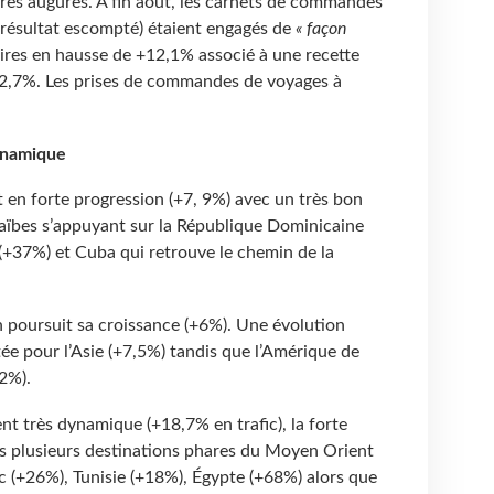
eures augures. A fin août, les carnets de commandes
résultat escompté) étaient engagés de
« façon
aires en hausse de +12,1% associé à une recette
+2,7%. Les prises de commandes de voyages à
ynamique
st en forte progression (+7, 9%) avec un très bon
aïbes s’appuyant sur la République Dominicaine
s (+37%) et Cuba qui retrouve le chemin de la
n poursuit sa croissance (+6%). Une évolution
ée pour l’Asie (+7,5%) tandis que l’Amérique de
-2%).
t très dynamique (+18,7% en trafic), la forte
s plusieurs destinations phares du Moyen Orient
c (+26%), Tunisie (+18%), Égypte (+68%) alors que