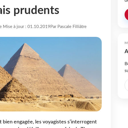
d
is prudents
re Mise à jour : 01.10.2019
Par Pascale Filliâtre
M
A
B
s
st bien engagée, les voyagistes s’interrogent