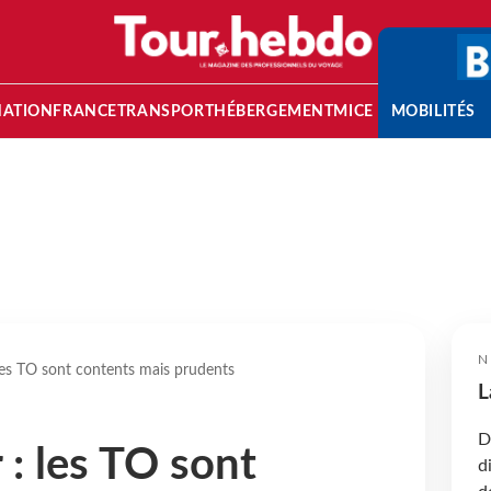
NATION
FRANCE
TRANSPORT
HÉBERGEMENT
MICE
MOBILITÉS
N
 les TO sont contents mais prudents
L
D
 : les TO sont
d