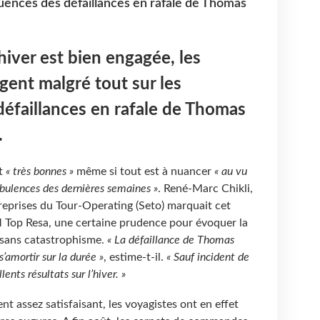
uences des défaillances en rafale de Thomas
hiver est bien engagée, les
gent malgré tout sur les
éfaillances en rafale de Thomas
.
nt
« très bonnes »
même si tout est à nuancer
« au vu
rbulences des dernières semaines »
. René-Marc Chikli,
reprises du Tour-Operating (Seto) marquait cet
M Top Resa, une certaine prudence pour évoquer la
 sans catastrophisme.
« La défaillance de Thomas
’amortir sur la durée »
, estime-t-il.
« Sauf incident de
ents résultats sur l’hiver. »
nt assez satisfaisant, les voyagistes ont en effet