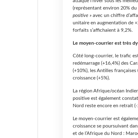
attaqué l’hiver sous les meill
(représentant environ 20% du 
positive »
avec un chiffre d’aff
unitaire en augmentation de 
forfaits s’affichaient à 9,2%.
Le moyen-courrier est très d
Côté long-courrier, le trafic e
redémarrage (+16,4%) des Car
(+10%), les Antilles française
croissance (+5%).
La région Afrique/océan Indie
positive est également constat
Nord reste encore en retrait (
Le moyen-courrier est égalemen
croissance se poursuivant dan
et de l’Afrique du Nord : Maro