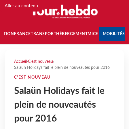
Aller au contenu
NATION
FRANCE
TRANSPORT
HÉBERGEMENT
MICE
MOBILITÉS
Accueil
›
C'est nouveau
›
Salaün Holidays fait le plein de nouveautés pour 2016
C'EST NOUVEAU
Salaün Holidays fait le
plein de nouveautés
pour 2016