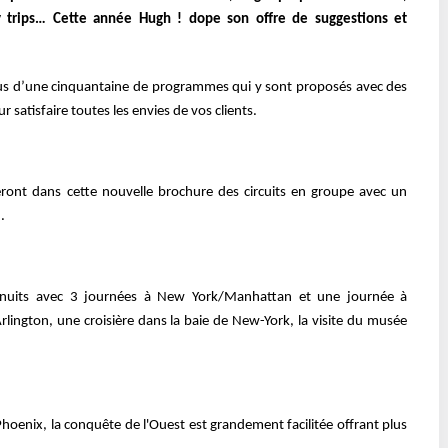
y trips… Cette année Hugh ! dope son offre de suggestions et
lus d’une cinquantaine de programmes qui y sont proposés avec des
r satisfaire toutes les envies de vos clients.
veront dans cette nouvelle brochure des circuits en groupe avec un
n.
nuits avec 3 journées à New York/Manhattan et une journée à
lington, une croisière dans la baie de New-York, la visite du musée
 Phoenix, la conquête de l'Ouest est grandement facilitée offrant plus