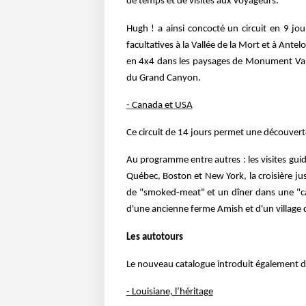
de temps et de visites aux voyageurs.
Hugh ! a ainsi concocté un circuit en 9 jo
facultatives à la Vallée de la Mort et à An
en 4x4 dans les paysages de Monument Vall
du Grand Canyon.
- Canada et USA
Ce circuit de 14 jours permet une découvert
Au programme entre autres : les visites gu
Québec, Boston et New York, la croisière ju
de "smoked-meat" et un dîner dans une "caba
d'une ancienne ferme Amish et d'un village
Les autotours
Le nouveau catalogue introduit également d
- Louisiane, l’héritage