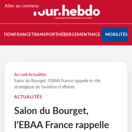
Aller au contenu
NATION
FRANCE
TRANSPORT
HÉBERGEMENT
MICE
MOBILITÉS
Accueil
›
Actualités
›
Salon du Bourget, l’EBAA France rappelle le rôle
stratégique de l’aviation d’affaires
ACTUALITÉS
Salon du Bourget,
l’EBAA France rappelle